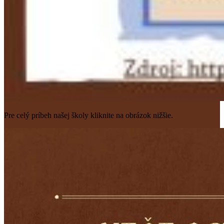
Pre celý príbeh našej školy kliknite na obrázok nižšie.