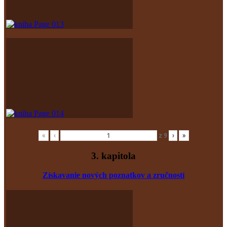
«
‹
z
9
›
»
3. kapitola
Získavanie nových poznatkov
a zručností