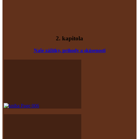
2. kapitola
Naše zážitky, príhody
a skúsenost
i