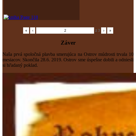
«
‹
z
3
›
»
Záver
Naša prvá spoločná plavba smerujúca na Ostrov múdrosti trvala 10
mesiacov. Skončila 28.6. 2019. Ostrov sme úspešne dobili a odniesli
si h
ľ
adaný poklad.