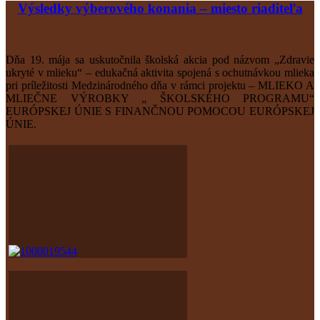
Výsledky výberového konania – miesto riaditeľa
Dňa 19. mája sa uskutočnila školská akcia pod názvom „Zdravie
ukryté v mlieku“ – edukačná aktivita spojená s ochutnávkou mlieka
pri príležitosti Medzinárodného dňa v rámci projektu – MLIEKO A
MLIEČNE VÝROBKY „ ŠKOLSKÉHO PROGRAMU“
EURÓPSKEJ ÚNIE S FINANČNOU POMOCOU EURÓPSKEJ
ÚNIE.