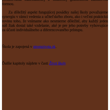
formou.
Za dôležitý aspekt fungujúcej posádky našej školy považujeme
synergiu v rámci vedenia a učiteľského zboru, ako i veľmi praktickú
rovinu toho, že vnímame ako nesmierne dôležité, aby každý jeden
náš žiak dostal také vzdelanie, aké je pre jeho potreby vyhovujúce
za účasti individuálneho a diferencovaného prístupu.
Škola je zapojená v
stromzivota.sk
.
Ďalšie kapitoly nájdete v časti
Život školy