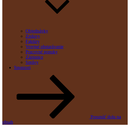
Objednávky
Zmluvy
Faktúry
Verejné obstarávanie
Pracovné ponuky
Zápisnice
Správy
Sponzori
Posunúť dolu na
obsah