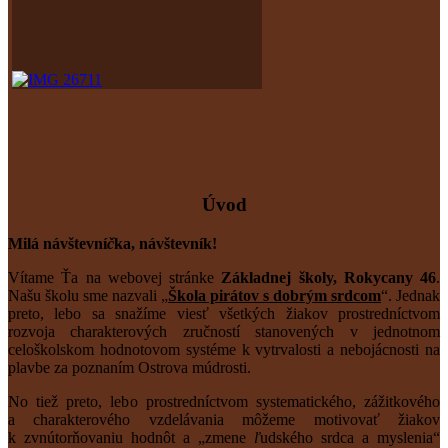
Úvod
Milá návštevní
č
ka, návštevník!
Vítame Ťa na webovej stránke
Základnej školy, Rokycany 46
.
Našu školu sme nazvali „
Škola pirátov s dobrým srdcom
“. Jednak
preto, lebo sa snažíme viesť všetkých žiakov prostredníctvom
rozvoja charakterových zručností stanovených v jednotnom
celoškolskom hodnotovom systéme k vytrvalosti a nebojácnosti na
plavbe za poznaním Ostrova múdrosti.
No tiež preto, lebo prostredníctvom systematického, zážitkového
a charakterového vzdelávania môžeme motivovať žiakov
k zvnútorňovaniu hodnôt a „zmene
ľ
udského srdca a myslenia“