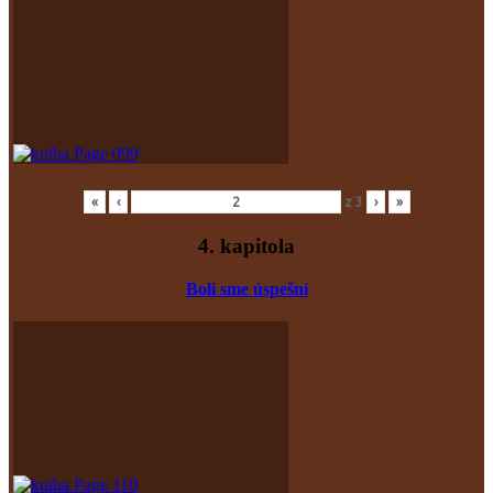
«
‹
z
3
›
»
4. kapitola
Boli sme úspešní