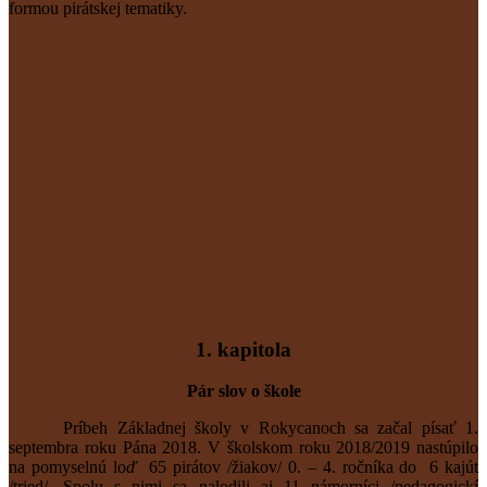
formou pirátskej tematiky.
1. kapitola
Pár slov o škole
Príbeh Základnej školy v Rokycanoch sa začal písať 1.
septembra roku Pána 2018. V školskom roku 2018/2019 nastúpilo
na pomyselnú lo
ď
65 pirátov /žiakov/ 0. – 4. ročníka do 6 kajút
/tried/. Spolu s nimi sa nalodili aj 11 námorníci /pedagogickí