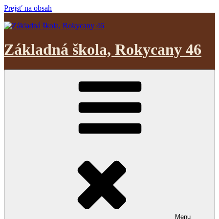
Prejsť na obsah
Základná škola, Rokycany 46
Menu