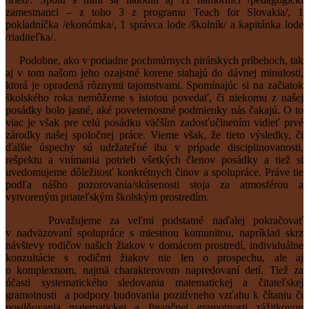
zamestnanci – z toho 3 z programu Teach for Slovakia/, 1
pokladníčka /ekonómka/, 1 správca lode /školník/ a kapitánka lode
/riaditeľka/.
Podobne, ako v poriadne pochmúrnych pirátskych príbehoch, tak
aj v tom našom jeho ozajstné korene siahajú do dávnej minulosti,
ktorá je opradená rôznymi tajomstvami. Spomínajúc si na začiatok
školského roka nemôžeme s istotou povedať, či niekomu z našej
posádky bolo jasné, aké poveternostné podmienky nás čakajú. O to
viac je však pre celú posádku väčším zadosťučinením vidieť prvé
zárodky našej spoločnej práce. Vieme však, že tieto výsledky, či
ďalšie úspechy sú udržateľné iba v prípade disciplinovanosti,
rešpektu a vnímania potrieb všetkých členov posádky a tiež si
uvedomujeme dôležitosť konkrétnych činov a spolupráce. Práve tie
podľa nášho pozorovania/skúsenosti stoja za atmosférou a
vytvoreným priateľským školským prostredím.
Považujeme za veľmi podstatné naďalej pokračovať
v nadväzovaní spolupráce s miestnou komunitou, napríklad skrz
návštevy rodičov našich žiakov v domácom prostredí, individuálne
konzultácie s rodičmi žiakov nie len o prospechu, ale aj
o komplexnom, najmä charakterovom napredovaní detí. Tiež za
účasti systematického sledovania matematickej a čitateľskej
gramotnosti a podpory budovania pozitívneho vzťahu k čítaniu či
posilňovania matematickej a finančnej gramotnosti zážitkovou