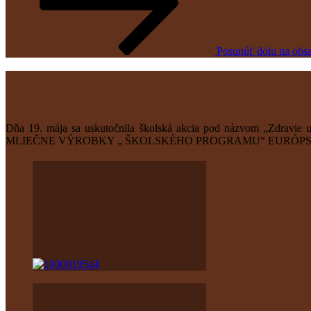
Posunúť dolu na obs
Dňa 19. mája sa uskutočnila školská akcia pod názvom „Zdravie u
MLIEČNE VÝROBKY „ ŠKOLSKÉHO PROGRAMU“ EURÓPSK