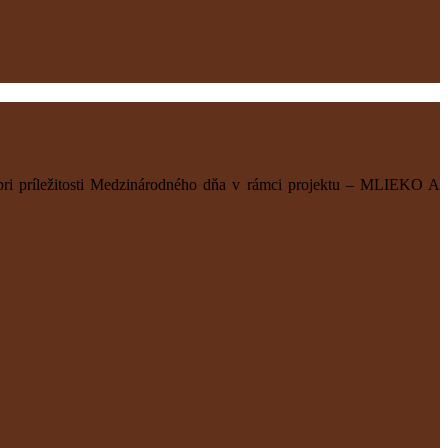
 pri príležitosti Medzinárodného dňa v rámci projektu – MLIEKO A