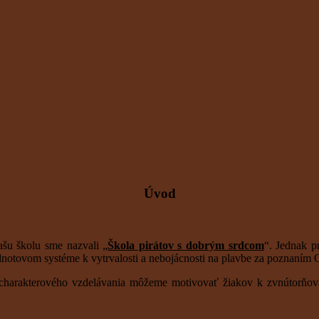
Úvod
ašu školu sme nazvali „
Škola pirátov s dobrým srdcom
“. Jednak p
notovom systéme k vytrvalosti a nebojácnosti na plavbe za poznaním O
 a charakterového vzdelávania môžeme motivovať žiakov k zvnútorň