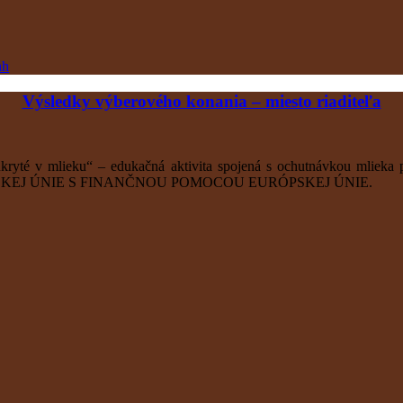
ah
Výsledky výberového konania – miesto riaditeľa
kryté v mlieku“ – edukačná aktivita spojená s ochutnávkou mlieka
EJ ÚNIE S FINANČNOU POMOCOU EURÓPSKEJ ÚNIE.