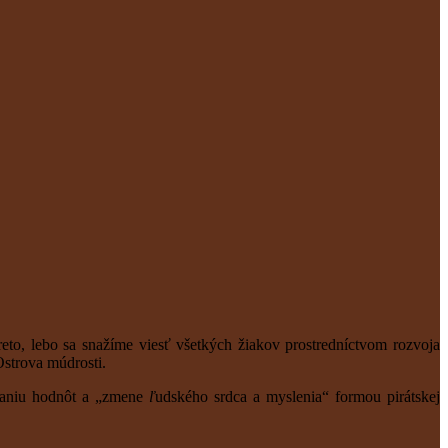
reto, lebo sa snažíme viesť všetkých žiakov prostredníctvom rozvoja
strova múdrosti.
ovaniu hodnôt a „zmene
ľ
udského srdca a myslenia“ formou pirátskej