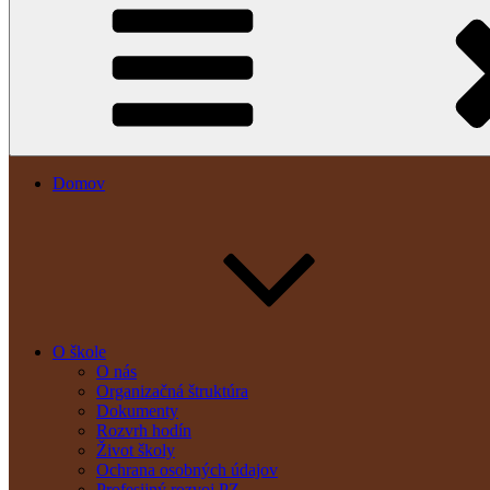
Domov
O škole
O nás
Organizačná štruktúra
Dokumenty
Rozvrh hodín
Život školy
Ochrana osobných údajov
Profesijný rozvoj PZ