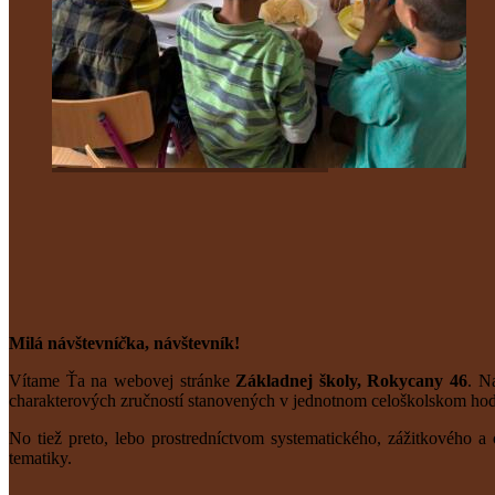
Milá návštevní
č
ka, návštevník!
Vítame Ťa na webovej stránke
Základnej školy, Rokycany 46
. N
charakterových zručností stanovených v jednotnom celoškolskom hod
No tiež preto, lebo prostredníctvom systematického, zážitkového
tematiky.