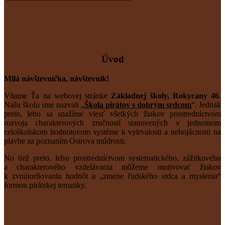
Úvod
Milá návštevní
č
ka, návštevník!
Vítame Ťa na webovej stránke
Základnej školy, Rokycany 46
.
Našu školu sme nazvali „
Škola pirátov s dobrým srdcom
“. Jednak
preto, lebo sa snažíme viesť všetkých žiakov prostredníctvom
rozvoja charakterových zručností stanovených v jednotnom
celoškolskom hodnotovom systéme k vytrvalosti a nebojácnosti na
plavbe za poznaním Ostrova múdrosti.
No tiež preto, lebo prostredníctvom systematického, zážitkového
a charakterového vzdelávania môžeme motivovať žiakov
k zvnútorňovaniu hodnôt a „zmene
ľ
udského srdca a myslenia“
formou pirátskej tematiky.