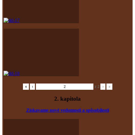
«
‹
z
2
›
»
2. kapitola
Získavame nové vedomosti a spôsobilosti