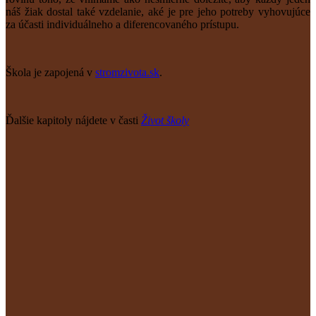
náš žiak dostal také vzdelanie, aké je pre jeho potreby vyhovujúce
za účasti individuálneho a diferencovaného prístupu.
Škola je zapojená v
stromzivota.sk
.
Ďalšie kapitoly nájdete v časti
Život školy