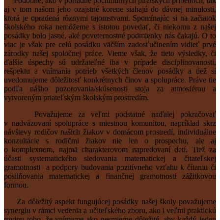
Podobne, ako v poriadne pochmúrnych pirátskych príbehoch, tak
aj v tom našom jeho ozajstné korene siahajú do dávnej minulosti,
ktorá je opradená rôznymi tajomstvami. Spomínajúc si na začiatok
školského roka nemôžeme s istotou povedať, či niekomu z našej
posádky bolo jasné, aké poveternostné podmienky nás čakajú. O to
viac je však pre celú posádku väčším zadosťučinením vidieť prvé
zárodky našej spoločnej práce. Vieme však, že tieto výsledky, či
ďalšie úspechy sú udržateľné iba v prípade disciplinovanosti,
rešpektu a vnímania potrieb všetkých členov posádky a tiež si
uvedomujeme dôležitosť konkrétnych činov a spolupráce. Práve tie
podľa nášho pozorovania/skúsenosti stoja za atmosférou a
vytvoreným priateľským školským prostredím.
Považujeme za veľmi podstatné naďalej pokračovať
v nadväzovaní spolupráce s miestnou komunitou, napríklad skrz
návštevy rodičov našich žiakov v domácom prostredí, individuálne
konzultácie s rodičmi žiakov nie len o prospechu, ale aj
o komplexnom, najmä charakterovom napredovaní detí. Tiež za
účasti systematického sledovania matematickej a čitateľskej
gramotnosti a podpory budovania pozitívneho vzťahu k čítaniu či
posilňovania matematickej a finančnej gramotnosti zážitkovou
formou.
Za dôležitý aspekt fungujúcej posádky našej školy považujeme
synergiu v rámci vedenia a učiteľského zboru, ako i veľmi praktickú
rovinu toho, že vnímame ako nesmierne dôležité, aby každý jeden