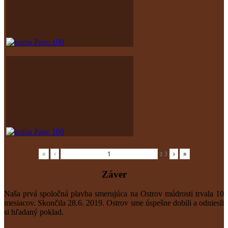
«
‹
z
3
›
»
Záver
Naša prvá spoločná plavba smerujúca na Ostrov múdrosti trvala 10
mesiacov. Skončila 28.6. 2019. Ostrov sme úspešne dobili a odniesli
si h
ľ
adaný poklad.