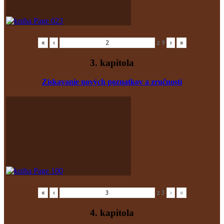
«
‹
z
9
›
»
3. kapitola
Získavanie nových poznatkov
a zručností
«
‹
z
3
›
»
4. kapitola