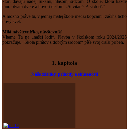
ktorí dávajú nádej rukami, hlasom, srdcom. O škole, ktorá každé
ráno otvára dvere a hovorí deťom: „Si vítané. A si dosť.“
A možno práve tu, v jednej malej škole medzi kopcami, začína ticho
nový svet.
Milá
návštevní
č
ka,
návštevník!
Vítame Ťa na „našej lodi“. Plavba v školskom roku 2024/2025
pokračuje. „Škola pirátov s dobrým srdcom“ píše svoj ďalší príbeh.
1. kapitola
Naše zážitky, príhody a skúsenosti