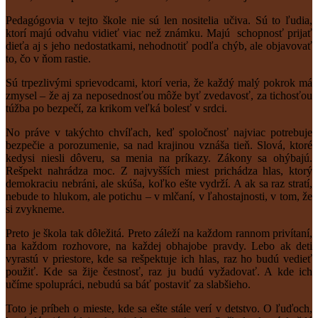
Pedagógovia v tejto škole nie sú len nositelia učiva. Sú to ľudia,
ktorí majú odvahu vidieť viac než známku. Majú schopnosť prijať
dieťa aj s jeho nedostatkami, nehodnotiť podľa chýb, ale objavovať
to, čo v ňom rastie.
Sú trpezlivými sprievodcami, ktorí veria, že každý malý pokrok má
zmysel – že aj za neposednosťou môže byť zvedavosť, za tichosťou
túžba po bezpečí, za krikom veľká bolesť v srdci.
No práve v takýchto chvíľach, keď spoločnosť najviac potrebuje
bezpečie a porozumenie, sa nad krajinou vznáša tieň. Slová, ktoré
kedysi niesli dôveru, sa menia na príkazy. Zákony sa ohýbajú.
Rešpekt nahrádza moc. Z najvyšších miest prichádza hlas, ktorý
demokraciu nebráni, ale skúša, koľko ešte vydrží. A ak sa raz stratí,
nebude to hlukom, ale potichu – v mlčaní, v ľahostajnosti, v tom, že
si zvykneme.
Preto je škola tak dôležitá. Preto záleží na každom rannom privítaní,
na každom rozhovore, na každej obhajobe pravdy. Lebo ak deti
vyrastú v priestore, kde sa rešpektuje ich hlas, raz ho budú vedieť
použiť. Kde sa žije čestnosť, raz ju budú vyžadovať. A kde ich
učíme spolupráci, nebudú sa báť postaviť za slabšieho.
Toto je príbeh o mieste, kde sa ešte stále verí v detstvo. O ľuďoch,