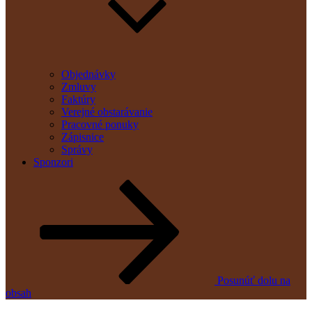
Objednávky
Zmluvy
Faktúry
Verejné obstarávanie
Pracovné ponuky
Zápisnice
Správy
Sponzori
Posunúť dolu na
obsah