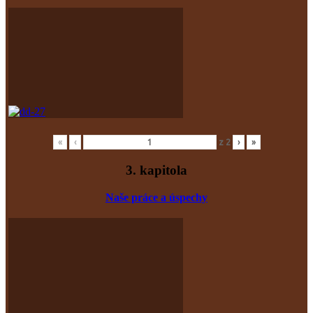
«
‹
z
2
›
»
3. kapitola
Naše práce a úspechy