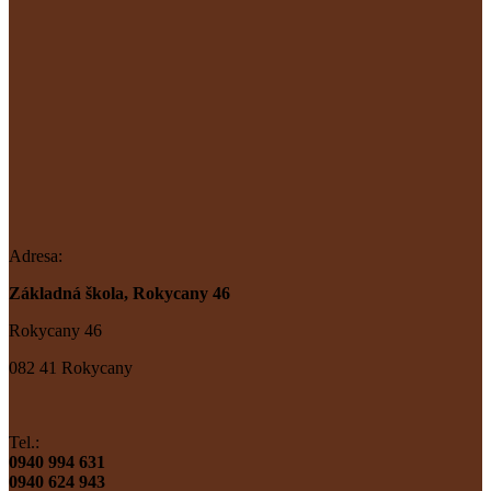
Adresa:
Základná škola, Rokycany 46
Rokycany 46
082 41 Rokycany
Tel.:
0940 994 631
0940 624 943