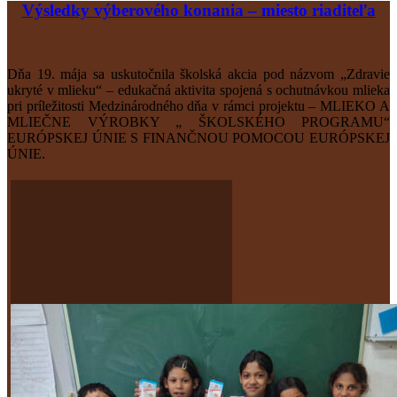
Výsledky výberového konania – miesto riaditeľa
Dňa 19. mája sa uskutočnila školská akcia pod názvom „Zdravie
ukryté v mlieku“ – edukačná aktivita spojená s ochutnávkou mlieka
pri príležitosti Medzinárodného dňa v rámci projektu – MLIEKO A
MLIEČNE VÝROBKY „ ŠKOLSKÉHO PROGRAMU“
EURÓPSKEJ ÚNIE S FINANČNOU POMOCOU EURÓPSKEJ
ÚNIE.