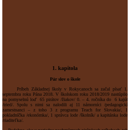
1. kapitola
Pár slov o škole
Príbeh Základnej školy v Rokycanoch sa začal písať 1.
septembra roku Pána 2018. V školskom roku 2018/2019 nastúpilo
na pomyselnú lo
ď
65 pirátov /žiakov/ 0. – 4. ročníka do 6 kajút
/tried/. Spolu s nimi sa nalodili aj 11 námorníci /pedagogickí
zamestnanci – z toho 3 z programu Teach for Slovakia/, 1
pokladníčka /ekonómka/, 1 správca lode /školník/ a kapitánka lode
/riaditeľka/.