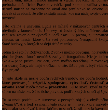
Niekde tam, medzi rannou hmlou a vtáčím spevom, sa pomaly
prebúdza deň. Ticho. Praskne vetvička pod krokom, zafúka vietor,
detský smiech sa rozbehne po okolí ako prvé slnko na oblohe. A
človek si uvedomí, že ešte existujú miesta, kde má nádej svoje dvere
otvorené.
Táto krajina je unavená. Ľudia sa míňajú v nákupných centrách a
obviňujú v komentároch. Úsmevy sú často rýchle, unáhlené, ako
keď len zdvorilo prikývneš a ideš ďalej. A predsa, aj uprostred
chaosu, sú miesta, ktoré držia svet pohromade. Nenápadné školy.
Staré budovy, v ktorých sa dejú tiché zázraky.
Jedna taká stojí v Rokycanoch. Zvonka možno obyčajná, no zvnútra
plná hrejivosti, ktorú nemôžeš zachytiť fotografiou. Nie je to len
škola – je to prístav. Pre deti, ktoré možno nezačínajú z rovnakej
štartovacej čiary, ale majú v očiach to isté: túžbu patriť. Byť videné.
Byť prijaté.
V tejto škole sa nežije podľa rýchlych trendov, ale podľa hodnôt,
ktoré pretrvávajú:
rešpekt, spolupráca, vytrvalosť, čestnosť a
odvaha začať niečo nové –
proaktivita
. Sú to slová, ktoré tu nie
sú len na nástenke. Sú to tiché pravidlá, podľa ktorých sa učí aj žije.
Tu sa rastie potichu – z úsmevov, z pevných objatí, z obyčajného
„Verím ti“. A aj keď za múrmi tejto školy je svet, ktorý niekedy
nevie, ako sa správať k tým slabším, tu sa učí, že sila je v láskavosti.