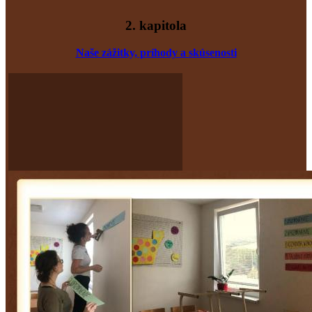
2. kapitola
Naše zážitky, príhody
a skúsenost
i