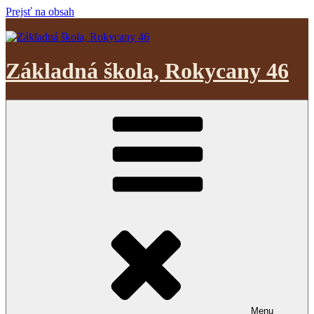
Prejsť na obsah
Základná škola, Rokycany 46
Menu