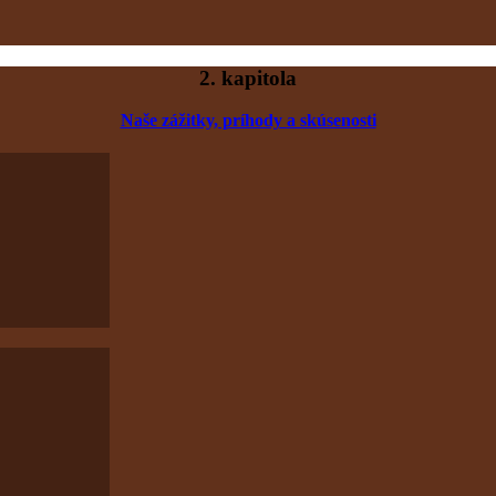
2. kapitola
Naše zážitky, príhody
a skúsenost
i